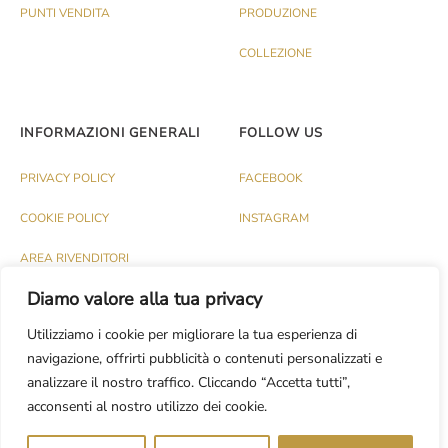
PUNTI VENDITA
PRODUZIONE
COLLEZIONE
INFORMAZIONI GENERALI
FOLLOW US
PRIVACY POLICY
FACEBOOK
COOKIE POLICY
INSTAGRAM
AREA RIVENDITORI
Diamo valore alla tua privacy
Utilizziamo i cookie per migliorare la tua esperienza di
navigazione, offrirti pubblicità o contenuti personalizzati e
analizzare il nostro traffico. Cliccando “Accetta tutti”,
© PALAZZO 1991 S.R.L. - P.IVA IT03174120737
acconsenti al nostro utilizzo dei cookie.
Dev.
CASH DESIGN STUDIO