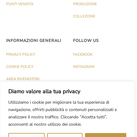
PUNTI VENDITA
PRODUZIONE
COLLEZIONE
INFORMAZIONI GENERALI
FOLLOW US
PRIVACY POLICY
FACEBOOK
COOKIE POLICY
INSTAGRAM
AREA RIVENDITORI
Diamo valore alla tua privacy
Utilizziamo i cookie per migliorare la tua esperienza di
navigazione, offrirti pubblicità o contenuti personalizzati e
analizzare il nostro traffico. Cliccando “Accetta tutti”,
© PALAZZO 1991 S.R.L. - P.IVA IT03174120737
acconsenti al nostro utilizzo dei cookie.
Dev.
CASH DESIGN STUDIO