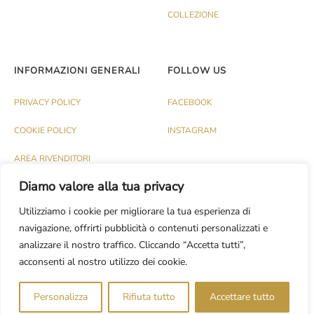
COLLEZIONE
INFORMAZIONI GENERALI
FOLLOW US
PRIVACY POLICY
FACEBOOK
COOKIE POLICY
INSTAGRAM
AREA RIVENDITORI
Diamo valore alla tua privacy
Utilizziamo i cookie per migliorare la tua esperienza di
navigazione, offrirti pubblicità o contenuti personalizzati e
analizzare il nostro traffico. Cliccando “Accetta tutti”,
© PALAZZO 1991 S.R.L. - P.IVA IT03174120737
acconsenti al nostro utilizzo dei cookie.
Dev.
CASH DESIGN STUDIO
Personalizza
Rifiuta tutto
Accettare tutto