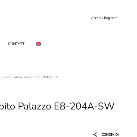
Accedi / Registrati
CONTATTI
e
»
Shop
»
Abito Palazzo E8-204A-SW
bito Palazzo E8-204A-SW
CONDIVIDI