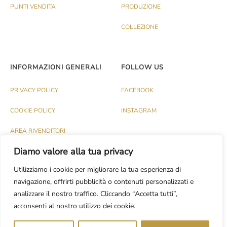
PUNTI VENDITA
PRODUZIONE
COLLEZIONE
INFORMAZIONI GENERALI
FOLLOW US
PRIVACY POLICY
FACEBOOK
COOKIE POLICY
INSTAGRAM
AREA RIVENDITORI
Diamo valore alla tua privacy
Utilizziamo i cookie per migliorare la tua esperienza di
navigazione, offrirti pubblicità o contenuti personalizzati e
analizzare il nostro traffico. Cliccando “Accetta tutti”,
© PALAZZO 1991 S.R.L. - P.IVA IT03174120737
acconsenti al nostro utilizzo dei cookie.
Dev.
CASH DESIGN STUDIO