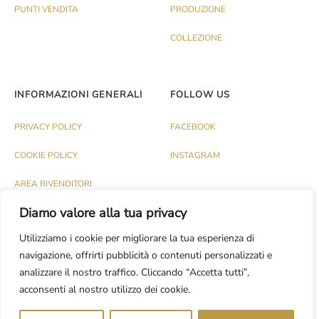
PUNTI VENDITA
PRODUZIONE
COLLEZIONE
INFORMAZIONI GENERALI
FOLLOW US
PRIVACY POLICY
FACEBOOK
COOKIE POLICY
INSTAGRAM
AREA RIVENDITORI
Diamo valore alla tua privacy
Utilizziamo i cookie per migliorare la tua esperienza di
navigazione, offrirti pubblicità o contenuti personalizzati e
analizzare il nostro traffico. Cliccando “Accetta tutti”,
© PALAZZO 1991 S.R.L. - P.IVA IT03174120737
acconsenti al nostro utilizzo dei cookie.
Dev.
CASH DESIGN STUDIO