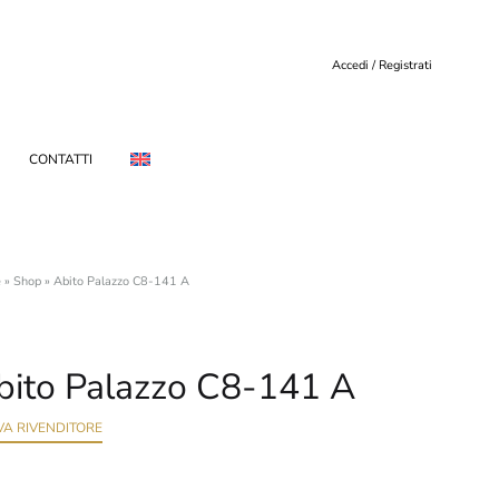
Accedi / Registrati
CONTATTI
e
»
Shop
»
Abito Palazzo C8-141 A
bito Palazzo C8-141 A
VA RIVENDITORE