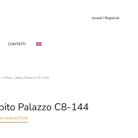
Accedi / Registrati
CONTATTI
e
»
Shop
»
Abito Palazzo C8-144
bito Palazzo C8-144
VA RIVENDITORE